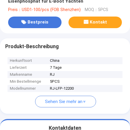
Eisenphosphat für E-Boot Yachten
Preis：USD1-100/pcs (FOB Shenzhen)
MOQ：5PCS
Bestpreis
Kontakt
Produkt-Beschreibung
Herkunftsort
China
Lieferzeit
7 Tage
Markenname
RJ
Min Bestellmenge
5PCS
Modellnummer
RJ-LFP-12200
Sehen Sie mehr an
Kontaktdaten