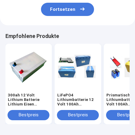
Fortsetzen
Empfohlene Produkte
300ah 12 Volt
LiFePO4
Prismatische
Lithium Batterie
Lithiumbatterie 12
Lithiumbatteri
Lithium Eisen
Volt 100Ah
Volt 100Ah
Phosphat für Marine
6000Radfahrräder
Hochleistung
RV AGV Golf Wagen
für Wohnwagen
für Golfwage
Bestpreis
Bestpreis
Bestprei
Solar