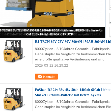
RJ TECH 96V 400AH 100AH 1000AH Lithium-Ionen-Batterien für
DEMATISCHE LIFT-LKWER
RJ TECH 60V 72V 80V 300AH 150AH 800AH Lithi
8000Zyklen - 5/10Jahres Garantie - Fabrikpreis
Gabelstapler Im Vergleich zu herkömmlichen Ble
eine große qualitative Veränderung und sind ...
2025-03-12 16:29:22
Kontakt
FoShan RJ 24v 36v 48v 50ah 1400ah 600ah Lithium
Stacker Lithium-Batterie mit tiefem Zyklus
8000Zyklen - 5/10Jahres Garantie - Fabrikpreis
Gabelstapler Im Vergleich zu herkömmlichen Ble