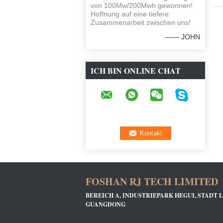
von 100Mw/200Mwh gewonnen!
Hoffnung auf eine tiefere
Zusammenarbeit zwischen uns!
—— JOHN
ICH BIN ONLINE CHAT
JETZT
FOSHAN RJ TECH LIMITED
BEREICH A, INDUSTRIEPARK HEGUI, STADT L
GUANGDONG