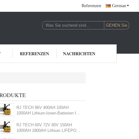
Referenzen
German
T
REFERENZEN
NACHRICHTEN
thiumgabelstaplerbatterien
RODUKTE
(72)
RJ TECH 96V 400AH 100AH
1000AH Lithium-Ionen-Batterien für
DEMATISCHE LIFT-LKWER
RJ TECH 60V 72V 80V 150AH
1000AH 1800AH Lithium LIFEPO4
Batterie für DEMATISCHE