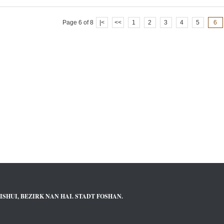
Page 6 of 8
|<
<<
1
2
3
4
5
6
ISHUI, BEZIRK NAN HAI. STADT FOSHAN.