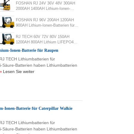
FORKLIFTEN auf rauen Geländen
FOSHAN RJ 24V 36V 48V 300AH
UL Zertifiziert IEC62619
2000AH 1400AH Lithium-Ionen-
Batterie für DEMATISCHE
GELDBALANCE FORKLIFT TUV
FOSHAN RJ 96V 200AH 1200AH
CE aufgeführt
900AH Lithium-Ionen-Batterien für
die Gegenbilanz
RJ TECH 60V 72V 80V 150AH
1200AH 800AH Lithium LIFEPO4
Batterie für OM ELEKTRISCHE
um-Ionen-Batterie für Raupen
FORK TRUCK
 RJ TECH Lithiumbatterien für
i-Säure-Batterien haben Lithiumbatterien
Lesen Sie weiter
-Ionen-Batterie für Caterpillar Walkie
 RJ TECH Lithiumbatterien für
i-Säure-Batterien haben Lithiumbatterien