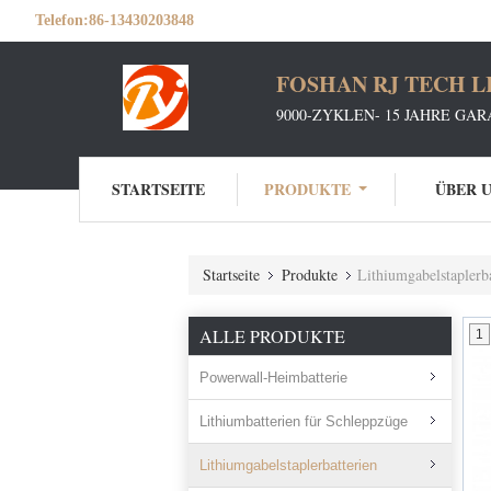
Telefon:
86-13430203848
FOSHAN RJ TECH L
9000-ZYKLEN- 15 JAHRE GA
STARTSEITE
PRODUKTE
ÜBER 
Startseite
Produkte
Lithiumgabelstaplerba
ALLE PRODUKTE
1
Powerwall-Heimbatterie
Lithiumbatterien für Schleppzüge
Lithiumgabelstaplerbatterien