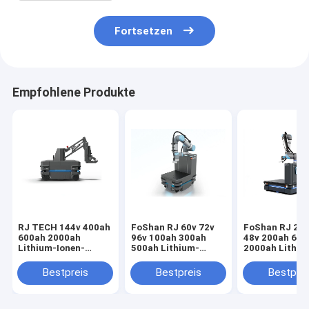
Fortsetzen
Empfohlene Produkte
RJ TECH 144v 400ah
FoShan RJ 60v 72v
FoShan RJ 24v
600ah 2000ah
96v 100ah 300ah
48v 200ah 600
Lithium-Ionen-
500ah Lithium-
2000ah Lithiu
Batterien für MiR-
Ionen-Batterie für
LFP-Batterien 
Fahrzeuge mit
MiR AGV logistische
autonome Fah
Bestpreis
Bestpreis
Bestprei
automatisierter
UN38.3 UL
Steuerung mit
aufgeführt
MSDS-Zertifizierung