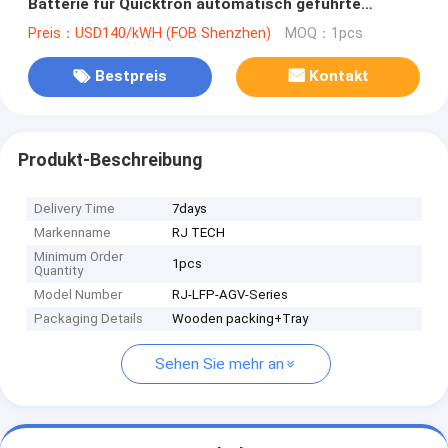
Batterie für Quicktron automatisch geführte
Fahrzeuge Blei-Säure-Tropfen in Ersatz
Preis：USD140/kWH (FOB Shenzhen)
MOQ：1pcs
Bestpreis
Kontakt
Produkt-Beschreibung
Delivery Time
7days
Markenname
RJ TECH
Minimum Order
1pcs
Quantity
Model Number
RJ-LFP-AGV-Series
Packaging Details
Wooden packing+Tray
Sehen Sie mehr an