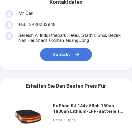
Kontaktdaten
Mr. Carl
+8613430203848
Bereich A, Industriepark HeGui, Stadt LiShui, Bezirk
Nan Hai. Stadt FoShan. GuangDong
Kontakt
Erhalten Sie Den Besten Preis Für
FoShan RJ 144v 50ah 150ah
1800ah Lithium-LFP-Batterie für
Quicktron automatisch
Price： 1pcs
geführte Fahrzeuge Blei-Säure-
Tropfen in Ersatz