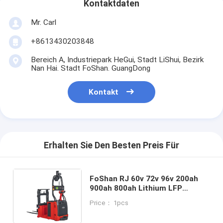
Kontaktdaten
Mr. Carl
+8613430203848
Bereich A, Industriepark HeGui, Stadt LiShui, Bezirk
Nan Hai. Stadt FoShan. GuangDong
Kontakt
Erhalten Sie Den Besten Preis Für
FoShan RJ 60v 72v 96v 200ah
900ah 800ah Lithium LFP
Batterie für KION autonome
Price： 1pcs
Fahrzeuge AGV UN38.3 UL
Aufgelistet