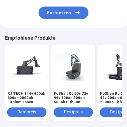
Fortsetzen
Empfohlene Produkte
RJ TECH 144v 400ah
FoShan RJ 60v 72v
FoShan RJ 24v
600ah 2000ah
96v 100ah 300ah
48v 200ah 600
Lithium-Ionen-
500ah Lithium-
2000ah Lithiu
Batterien für MiR-
Ionen-Batterie für
LFP-Batterien 
Fahrzeuge mit
MiR AGV logistische
autonome Fah
Bestpreis
Bestpreis
Bestprei
automatisierter
UN38.3 UL
Steuerung mit
aufgeführt
MSDS-Zertifizierung