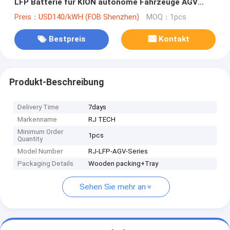
LFP Batterie für KION autonome Fahrzeuge AGV
UN38.3 UL Aufgelistet
Preis：USD140/kWH (FOB Shenzhen)
MOQ：1pcs
Bestpreis
Kontakt
Produkt-Beschreibung
Delivery Time
7days
Markenname
RJ TECH
Minimum Order
1pcs
Quantity
Model Number
RJ-LFP-AGV-Series
Packaging Details
Wooden packing+Tray
Sehen Sie mehr an