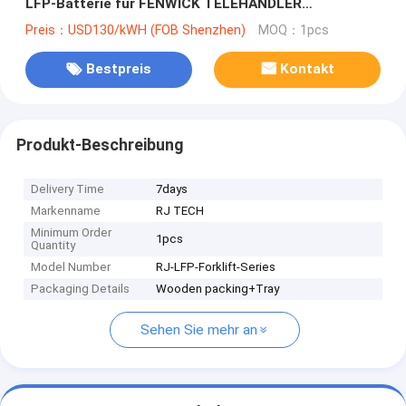
LFP-Batterie für FENWICK TELEHANDLER
Lithiumbatterien mit tiefem Zyklus
Preis：USD130/kWH (FOB Shenzhen)
MOQ：1pcs
Bestpreis
Kontakt
Produkt-Beschreibung
Delivery Time
7days
Markenname
RJ TECH
Minimum Order
1pcs
Quantity
Model Number
RJ-LFP-Forklift-Series
Packaging Details
Wooden packing+Tray
Sehen Sie mehr an