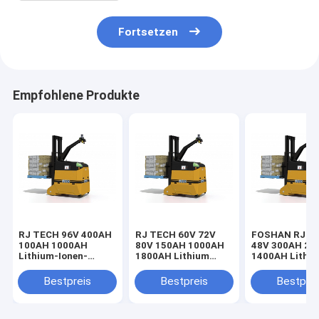
Fortsetzen
Empfohlene Produkte
RJ TECH 96V 400AH
RJ TECH 60V 72V
FOSHAN RJ 24
100AH 1000AH
80V 150AH 1000AH
48V 300AH 20
Lithium-Ionen-
1800AH Lithium
1400AH Lithi
Batterien für
LIFEPO4 Batterie für
Ionen-Batterie
DEMATISCHE LIFT-
DEMATISCHE
DEMATISCHE
Bestpreis
Bestpreis
Bestprei
LKWER
FORKLIFTEN auf
GELDBALANC
rauen Geländen UL
FORKLIFT TUV
Zertifiziert IEC62619
aufgeführt