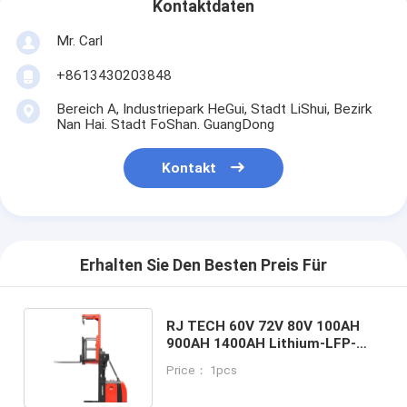
Kontaktdaten
Mr. Carl
+8613430203848
Bereich A, Industriepark HeGui, Stadt LiShui, Bezirk
Nan Hai. Stadt FoShan. GuangDong
Kontakt
Erhalten Sie Den Besten Preis Für
RJ TECH 60V 72V 80V 100AH
900AH 1400AH Lithium-LFP-
Batterie für FENWICK
Price： 1pcs
TELEHANDLER Lithiumbatterien
mit tiefem Zyklus