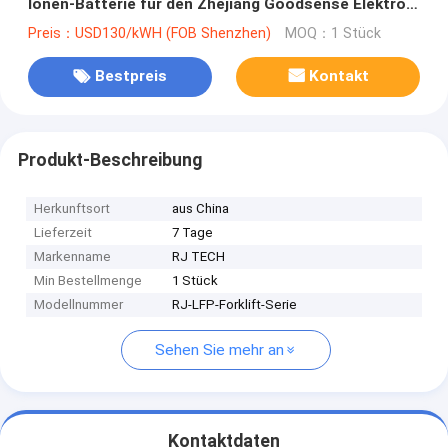
Ionen-Batterie für den Zhejiang Goodsense Elektro-
Schlepptraktor Trojaner Akkuwechsel
Preis：USD130/kWH (FOB Shenzhen)
MOQ：1 Stück
Bestpreis
Kontakt
Produkt-Beschreibung
Herkunftsort
aus China
Lieferzeit
7 Tage
Markenname
RJ TECH
Min Bestellmenge
1 Stück
Modellnummer
RJ-LFP-Forklift-Serie
Sehen Sie mehr an
Kontaktdaten