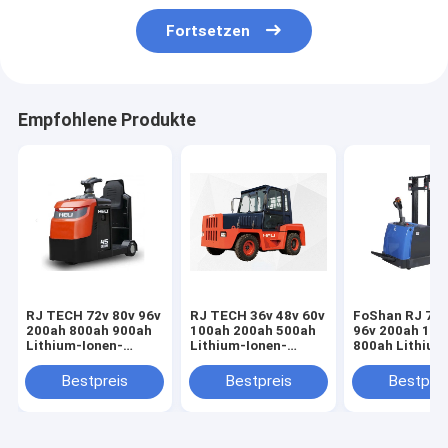
Fortsetzen
Empfohlene Produkte
RJ TECH 72v 80v 96v
RJ TECH 36v 48v 60v
FoShan RJ 72v
200ah 800ah 900ah
100ah 200ah 500ah
96v 200ah 100
Lithium-Ionen-
Lithium-Ionen-
800ah Lithium
Batterien für den
Batterien für den
Ionen-Batterie
Anhui HeLi Elektro-
Anhui HeLi Elektro-
Jiangsu Keli El
Bestpreis
Bestpreis
Bestprei
Schlepptraktor
Schlepptraktor
Schleppzwerg
Flughafentreppen
Trojaner
IEC62619 MS
Akkuwechsel
zertifiziert