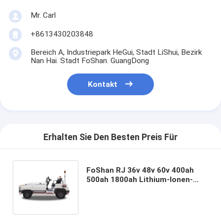
Mr. Carl
+8613430203848
Bereich A, Industriepark HeGui, Stadt LiShui, Bezirk
Nan Hai. Stadt FoShan. GuangDong
Kontakt
Erhalten Sie Den Besten Preis Für
FoShan RJ 36v 48v 60v 400ah
500ah 1800ah Lithium-Ionen-
Batterie für den Zhejiang
Goodsense Elektro-
Schlepptraktor Trojaner
Akkuwechsel