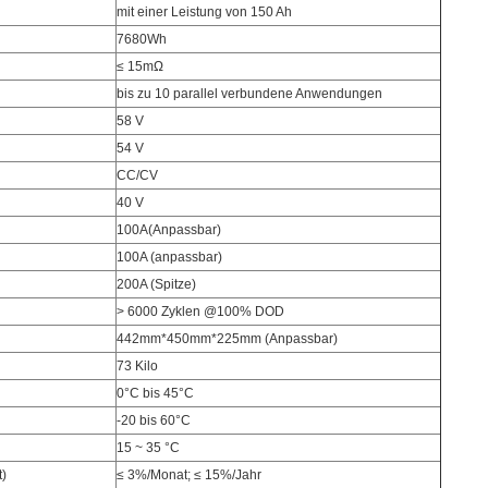
mit einer Leistung von 150 Ah
7680Wh
≤ 15mΩ
bis zu 10 parallel verbundene Anwendungen
58 V
54 V
CC/CV
40 V
100A
(Anpassbar)
100A (anpassbar)
200A (Spitze)
> 6000 Zyklen @100% DOD
442mm*450mm*225mm (Anpassbar)
73 Kilo
0°C bis 45°C
-20 bis 60°C
15 ~ 35 °C
t)
≤ 3%/Monat; ≤ 15%/Jahr