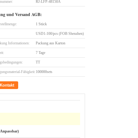
lnummer:
RJ-LFP-48150A
ung und Versand AGB:
stellmenge:
1 Stück
USD1-100/pcs (FOB Shenzhen)
kung Informationen:
Packung aus Karton
eit:
7 Tage
gsbedingungen:
TT
gungsmaterial-Fähigkeit:
100000sets
Kontakt
Anpassbar)