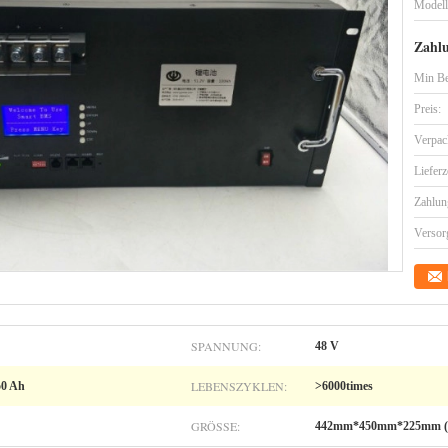
Model
Zahl
Min Be
Preis:
Verpac
Lieferz
Zahlun
Versor
SPANNUNG:
48 V
LEBENSZYKLEN:
50 Ah
>6000times
GRÖSSE:
442mm*450mm*225mm (