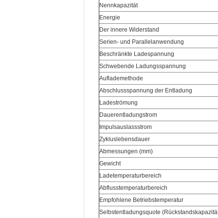
Nennkapazität
Energie
Der innere Widerstand
Serien- und Parallelanwendung
Beschränkte Ladespannung
Schwebende Ladungsspannung
Auflademethode
Abschlussspannung der Entladung
Ladeströmung
Dauerentladungstrom
Impulsauslassstrom
Zykluslebensdauer
Abmessungen (mm)
Gewicht
Ladetemperaturbereich
Abflusstemperaturbereich
Empfohlene Betriebstemperatur
Selbstentladungsquote (Rückstandskapazitä