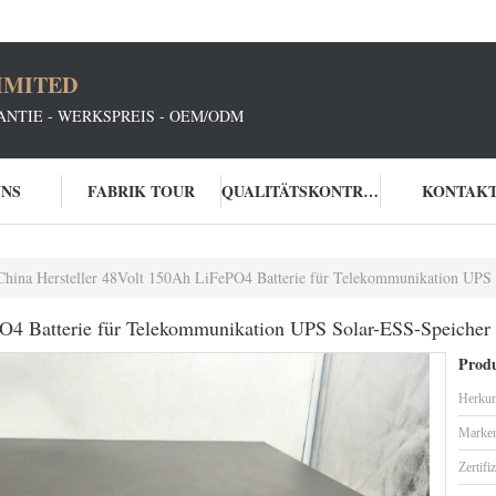
IMITED
RANTIE - WERKSPREIS - OEM/ODM
UNS
FABRIK TOUR
QUALITÄTSKONTROLLE
KONTAK
China Hersteller 48Volt 150Ah LiFePO4 Batterie für Telekommunikation UPS
PO4 Batterie für Telekommunikation UPS Solar-ESS-Speicher
Produ
Herkun
Marke
Zertifi