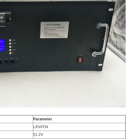
Parameter
LiFePO4
51.2V