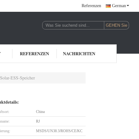
Referenzen
German
T
REFERENZEN
NACHRICHTEN
 Solar-ESS-Speicher
ktdetails:
ftsort:
China
nname:
RJ
zierung:
MSDS/UN38.3/ROHS/CE/KC